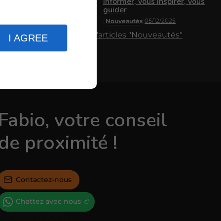
informer, vous inspirer, vous
guider
05/12/2025
Nouveautés
Plus d'articles "Nouveautés"
I AGREE
Fabio, votre conseil
de proximité !
Contactez-nous
Chattez avec nous