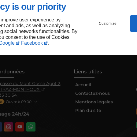
cy is our priority
 improve user experience by
Customize
nt and ads, as well as analyzing
ng social networks functionalities. By
you consent to the use of Cookies
Google
Facebook
.
ordonnées
Liens utiles
passe du Mont Gosse Appt 2,
Accueil
ETRAZ-MONTHOUX
Contactez-nous
35 30 54
é
Mentions légales
⋅ Ouvre à 09:00
Plan du site
age 24h/24